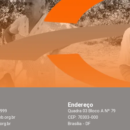
Endereço
2999
Quadra 03 Bloco A Nº 79
b.org.br
CEP: 70303-000
rg.br
Brasília - DF