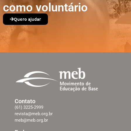
como voluntário
Quero ajudar
Contato
(61) 3225-2999
revista@meb.org.br
meb@meb.org.br