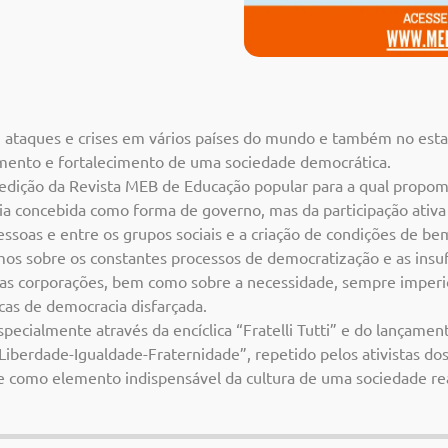
 ataques e crises em vários países do mundo e também no estad
mento e fortalecimento de uma sociedade democrática.
edição da Revista MEB de Educação popular para a qual propomo
a concebida como forma de governo, mas da participação ativa d
soas e entre os grupos sociais e a criação de condições de bem
s sobre os constantes processos de democratização e as insuf
 das corporações, bem como sobre a necessidade, sempre imperi
cas de democracia disfarçada.
specialmente através da encíclica “Fratelli Tutti” e do lançame
 “Liberdade-Igualdade-Fraternidade”, repetido pelos ativistas do
e como elemento indispensável da cultura de uma sociedade r