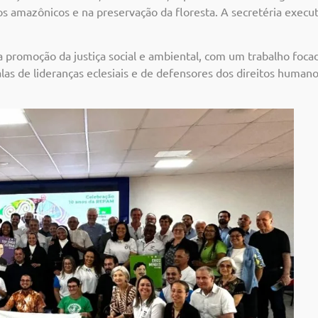
 amazônicos e na preservação da floresta. A secretéria executi
romoção da justiça social e ambiental, com um trabalho focad
s de lideranças eclesiais e de defensores dos direitos humano