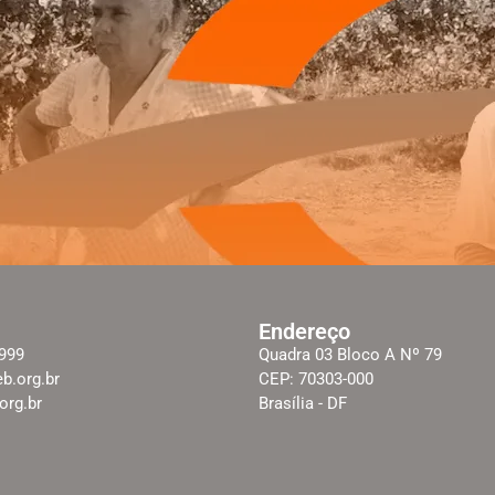
Endereço
2999
Quadra 03 Bloco A Nº 79
b.org.br
CEP: 70303-000
rg.br
Brasília - DF