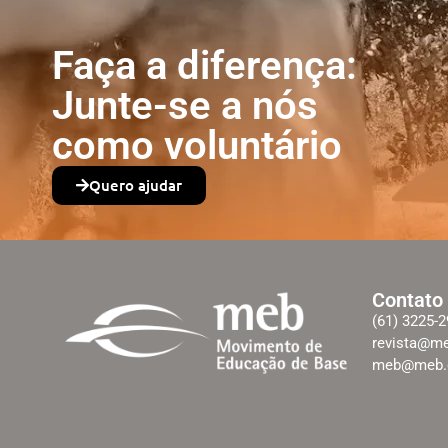
Faça a diferença:
Junte-se a nós
como voluntário
Quero ajudar
Contato
(61) 3225-
revista@me
meb@meb.o