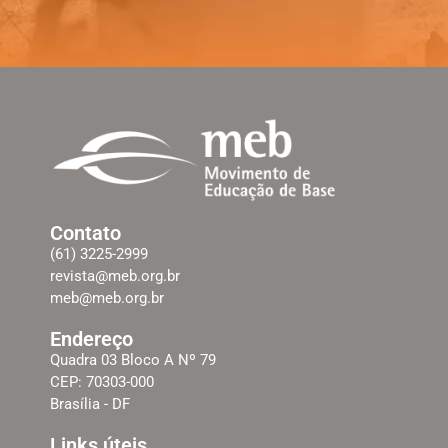
Contato
(61) 3225-2999
revista@meb.org.br
meb@meb.org.br
Endereço
Quadra 03 Bloco A Nº 79
CEP: 70303-000
Brasília - DF
Links úteis