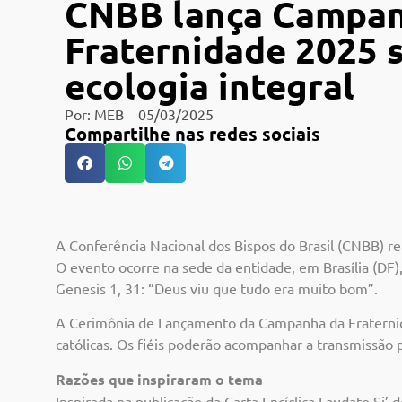
CNBB lança Campan
Fraternidade 2025 
ecologia integral
Por:
MEB
05/03/2025
Compartilhe nas redes sociais
A Conferência Nacional dos Bispos do Brasil (CNBB) r
O evento ocorre na sede da entidade, em Brasília (DF), 
Genesis 1, 31: “Deus viu que tudo era muito bom”.
A Cerimônia de Lançamento da Campanha da Fraternida
católicas. Os fiéis poderão acompanhar a transmissão 
Razões que inspiraram o tema
Inspirada na publicação da Carta Encíclica Laudato Si