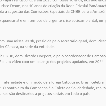
Laudate Deum, nos 10 anos de criação da Rede Eclesial PanAmaz
da a sugestão das Comissões Especiais da CNBB para a Amazônia
 quaresmal e em tempos de urgente crise socioambiental, um p
com uma missa, às 9h, presidida pelo secretário-geral, dom Ri
lder Câmara, na sede da entidade.
l da CNBB, dom Ricardo Hoepers, e pelo coordenador de Campa
F e um vídeo com um balanço dos projetos apoiados, em 2024, 
raternidade é um modo de a Igreja Católica no Brasil celebra
de. O ponto alto da Campanha é a Coleta da Solidariedade, real
ursos são destinados a projetos sociais em todo o país.