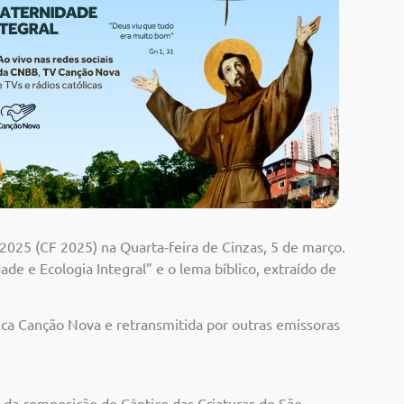
2025 (CF 2025) na Quarta-feira de Cinzas, 5 de março.
ade e Ecologia Integral” e o lema bíblico, extraído de
ca Canção Nova e retransmitida por outras emissoras
s da composição do Cântico das Criaturas de São