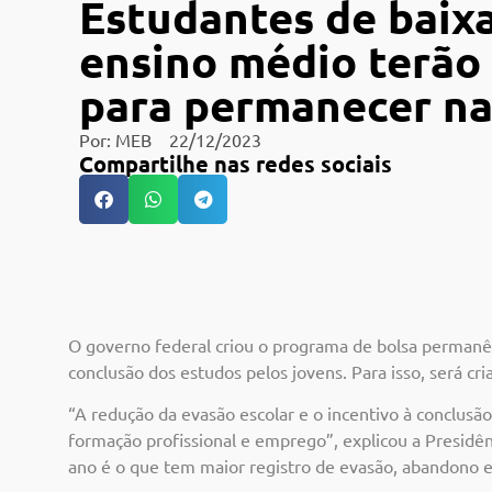
Estudantes de baix
ensino médio terão
para permanecer na
Por:
MEB
22/12/2023
Compartilhe nas redes sociais
O governo federal criou o programa de bolsa permanên
conclusão dos estudos pelos jovens. Para isso, será c
“A redução da evasão escolar e o incentivo à conclusã
formação profissional e emprego”, explicou a Presid
ano é o que tem maior registro de evasão, abandono e