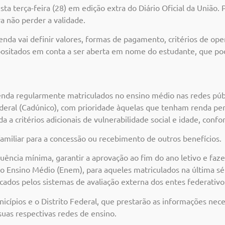
a terça-feira (28) em edição extra do Diário Oficial da União. P
a não perder a validade.
nda vai definir valores, formas de pagamento, critérios de ope
positados em conta a ser aberta em nome do estudante, que pode
renda regularmente matriculados no ensino médio nas redes públi
eral (Cadúnico), com prioridade àquelas que tenham renda per c
 a critérios adicionais de vulnerabilidade social e idade, con
amiliar para a concessão ou recebimento de outros benefícios.
quência mínima, garantir a aprovação ao fim do ano letivo e faz
o Ensino Médio (Enem), para aqueles matriculados na última s
cados pelos sistemas de avaliação externa dos entes federativo
cípios e o Distrito Federal, que prestarão as informações neces
uas respectivas redes de ensino.