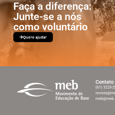
Faça a diferença:
Junte-se a nós
como voluntário
Quero ajudar
Contato
(61) 3225-
revista@me
meb@meb.o