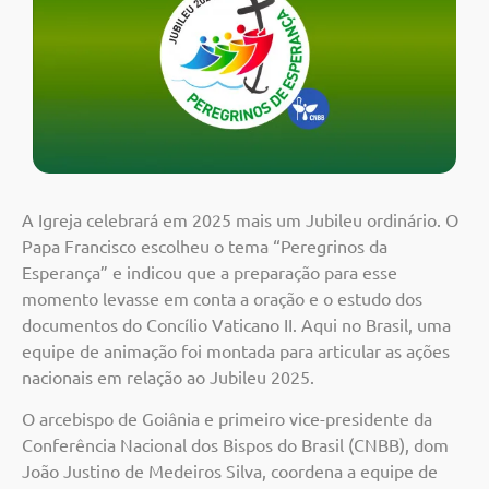
A Igreja celebrará em 2025 mais um Jubileu ordinário. O
Papa Francisco escolheu o tema “Peregrinos da
Esperança” e indicou que a preparação para esse
momento levasse em conta a oração e o estudo dos
documentos do Concílio Vaticano II. Aqui no Brasil, uma
equipe de animação foi montada para articular as ações
nacionais em relação ao Jubileu 2025.
O arcebispo de Goiânia e primeiro vice-presidente da
Conferência Nacional dos Bispos do Brasil (CNBB), dom
João Justino de Medeiros Silva, coordena a equipe de