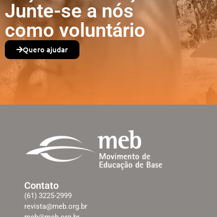
Junte-se a nós
como voluntário
Quero ajudar
Contato
(61) 3225-2999
revista@meb.org.br
meb@meb.org.br