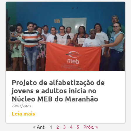
Projeto de alfabetização de
jovens e adultos inicia no
Núcleo MEB do Maranhão
20/07/2023
Leia mais
« Ant.
1
2
3
4
5
Próx. »