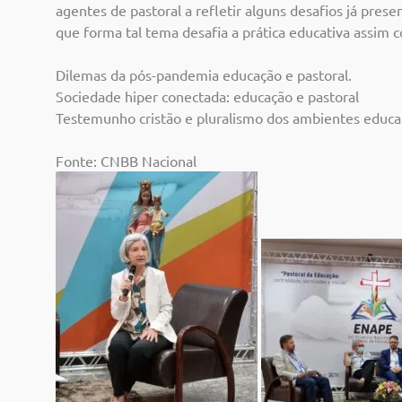
agentes de pastoral a refletir alguns desafios já pres
que forma tal tema desafia a prática educativa assim 
Dilemas da pós-pandemia educação e pastoral.
Sociedade hiper conectada: educação e pastoral
Testemunho cristão e pluralismo dos ambientes educa
Fonte: CNBB Nacional