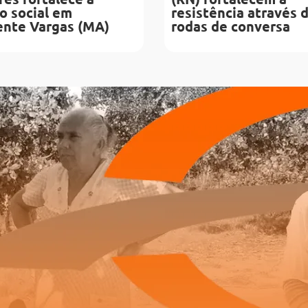
o social em
resistência através 
ente Vargas (MA)
rodas de conversa