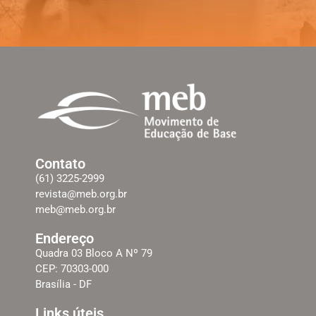
Contato
(61) 3225-2999
revista@meb.org.br
meb@meb.org.br
Endereço
Quadra 03 Bloco A Nº 79
CEP: 70303-000
Brasília - DF
Links úteis