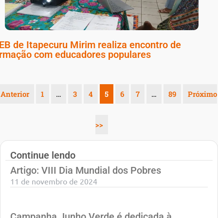
B de Itapecuru Mirim realiza encontro de
rmação com educadores populares
 Anterior
1
…
3
4
5
6
7
…
89
Próximo
>>
Continue lendo
Artigo: VIII Dia Mundial dos Pobres
11 de novembro de 2024
Campanha Junho Verde é dedicada à