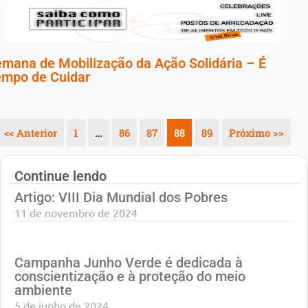
mana de Mobilização da Ação Solidária – É
empo de Cuidar
<< Anterior
1
…
86
87
88
89
Próximo >>
Continue lendo
Artigo: VIII Dia Mundial dos Pobres
11 de novembro de 2024
Campanha Junho Verde é dedicada à
conscientização e à proteção do meio
ambiente
5 de junho de 2024