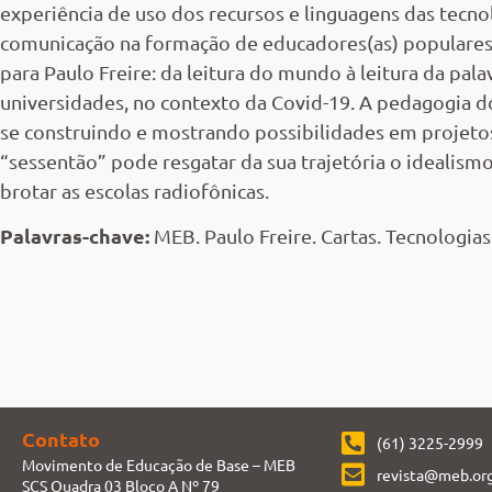
experiência de uso dos recursos e linguagens das tecno
comunicação na formação de educadores(as) populares,
para Paulo Freire: da leitura do mundo à leitura da pa
universidades, no contexto da Covid-19. A pedagogia do
se construindo e mostrando possibilidades em projet
“sessentão” pode resgatar da sua trajetória o idealism
brotar as escolas radiofônicas.
Palavras-chave:
MEB. Paulo Freire. Cartas. Tecnologias
Contato
(61) 3225-2999
Movimento de Educação de Base – MEB
revista@meb.org
SCS Quadra 03 Bloco A Nº 79