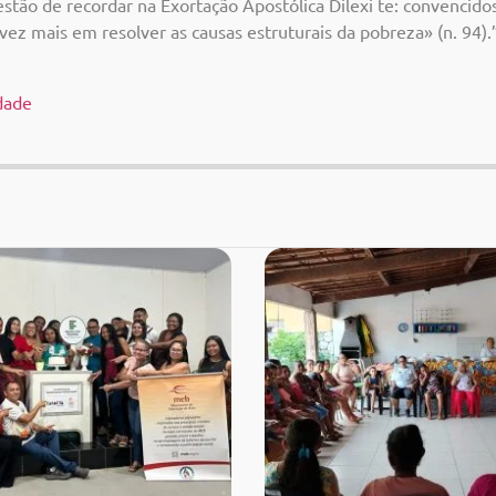
estão de
recordar na Exortação Apostólica
Dilexi
te:
convencido
ez mais em resolver as causas estruturais da pobreza» (n
.
94).
idade