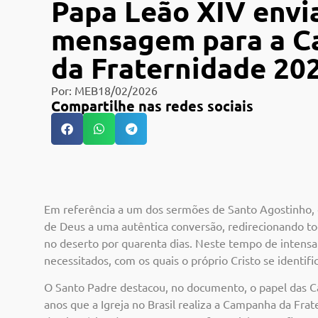
Papa Leão XIV envi
mensagem para a 
da Fraternidade 20
Por:
MEB
18/02/2026
Compartilhe nas redes sociais
Em referência a um dos sermões de Santo Agostinho, 
de Deus a uma autêntica conversão, redirecionando tod
no deserto por quarenta dias. Neste tempo de intens
necessitados, com os quais o próprio Cristo se identific
O Santo Padre destacou, no documento, o papel das C
anos que a Igreja no Brasil realiza a Campanha da Fr