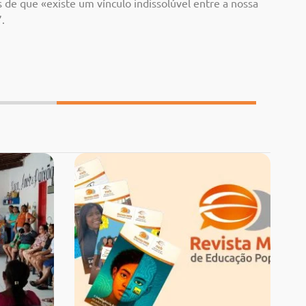
s de
que «existe um vínculo indissolúvel
entre
a
nossa
”.