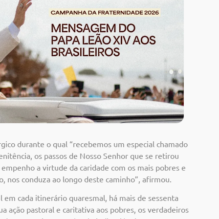
ico durante o qual “
recebemos um especial chamado
enitência, os passos de Nosso Senhor que se retirou
o empenho a virtude da caridade com os mais pobres e
o,
nos conduza
ao
longo
deste
caminho”, afirmou.
l
em cada itinerário quaresmal,
há mais de sessenta
sua ação pastoral e caritativa aos pobres, os verdadeiros