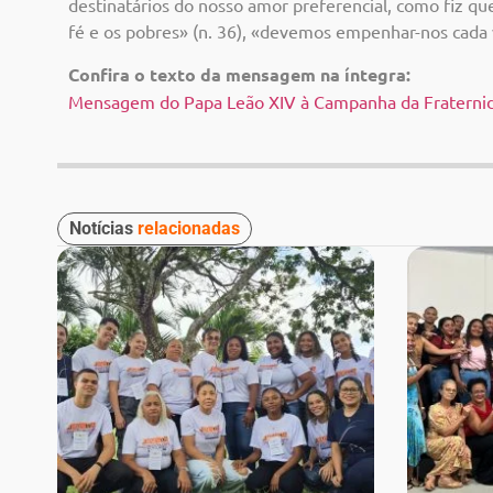
destinatários do nosso amor preferencial, como fiz qu
fé
e
os
pobres» (n.
36), «devemos empenhar-nos cada v
Confira o texto da mensagem na íntegra:
Mensagem do Papa Leão XIV à Campanha da Fratern
Notícias
relacionadas