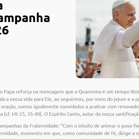
a
Campanha
26
o Papa reforça na mensagem que a Quaresma é um tempo litúrg
a a nossa vida para Ele, ao seguirmos, por meio do jejum e a p
a oração, somos igualmente convidados a praticar com renovad
a (cf.
Mt
25, 35-40). O Espírito
Santo,
autor
da
nossa
santificaçã
ampanhas da Fraternidade: “Com o intuito de animar
o povo fie
aternidade, momento
em que, como
comunidade
de fé, dirige a 