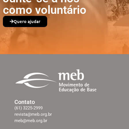
como voluntário
Quero ajudar
Contato
(61) 3225-2999
revista@meb.org.br
meb@meb.org.br