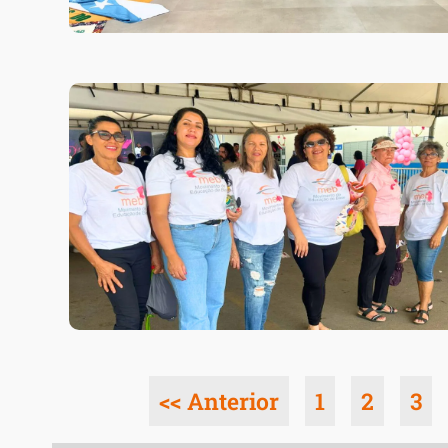
<< Anterior
1
2
3